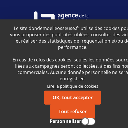
Le site dondemoelleosseuse.fr utilise des cookies po
vous proposer des publicités ciblées, consulter des vi
Agence relevant du ministère de la Santé
et réaliser des statistiques de fréquentation et/ou d
performance.
S'inscrire à la newsletter
En cas de refus des cookies, seules les données sour
liées aux campagnes seront collectées, à des fins no
Facebook
Twitter
YouTube
Instagram
commerciales. Aucune donnée personnelle ne sera
enregistrée.
Lire la politique de cookies
Version 5.2.0
OK, tout accepter
© Agence de la biomédecine - 2026
Mentions légales
Politique des cookies
Accessibilité
Gestion des cookies
Tout refuser
Presse
Contact
À partager
FAQ
Personnaliser
Essential informations in english