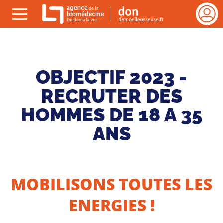
Gestion des cookies
rmer
ESPAC
Menu
VEILL
(ouvrir)
cher
DE
VIE
Se
OBJECTIF 2023 -
connect
RECRUTER DES
HOMMES DE 18 A 35
ANS
MOBILISONS TOUTES LES
ENERGIES !