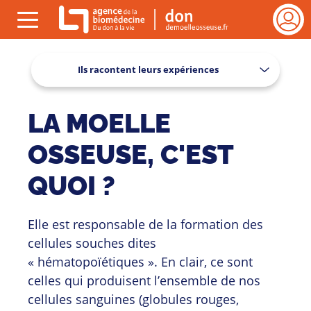
Gestion des cookies
rmer
ESPAC
Menu
VEILL
(ouvrir)
cher
DE
Ils racontent leurs expériences
VIE
Se
connect
LA MOELLE
TOUT
OSSEUSE, C'EST
SAVOIR
QUOI ?
SUR
Elle est responsable de la formation des
LE
cellules souches dites
« hématopoïétiques ». En clair, ce sont
DON
celles qui produisent l’ensemble de nos
cellules sanguines (globules rouges,