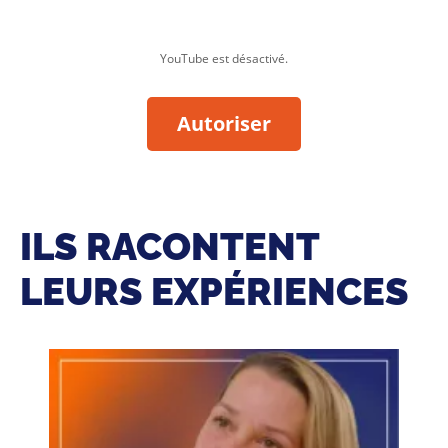
YouTube est désactivé.
Autoriser
ILS RACONTENT
LEURS EXPÉRIENCES
Lire
la
vidéo
du
témoignage