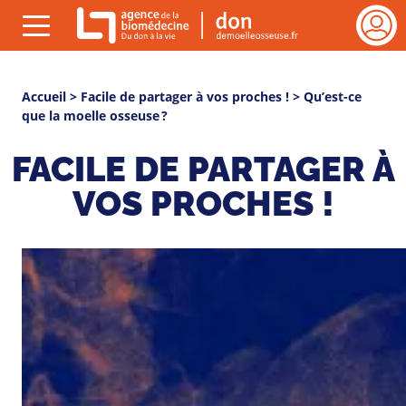
Gestion des cookies
rmer
ESPAC
Menu
VEILL
(ouvrir)
cher
DE
You
Accueil
>
Facile de partager à vos proches !
> Qu’est-ce
VIE
que la moelle osseuse ?
Se
are
connect
here
FACILE DE PARTAGER À
VOS PROCHES !