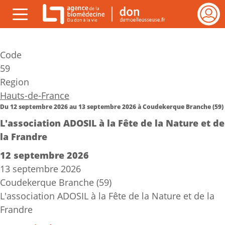
Gestion des cookies
rmer
ESPAC
Menu
VEILL
(ouvrir)
cher
DE
Code
VIE
Se
59
connect
Region
Hauts-de-France
Du
12 septembre 2026
au
13 septembre 2026
à
Coudekerque Branche (59)
L'association ADOSIL à la Fête de la Nature et de
la Frandre
12 septembre 2026
13 septembre 2026
Coudekerque Branche (59)
L'association ADOSIL à la Fête de la Nature et de la
Frandre