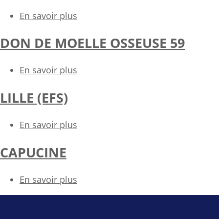
En savoir plus
sur
ASSOCIATION
DON DE MOELLE OSSEUSE 59
LEUCÉMIE
ESPOIR
59
En savoir plus
sur
DON
LILLE (EFS)
DE
MOELLE
OSSEUSE
En savoir plus
sur
59
LILLE
CAPUCINE
(EFS)
En savoir plus
sur
CAPUCINE