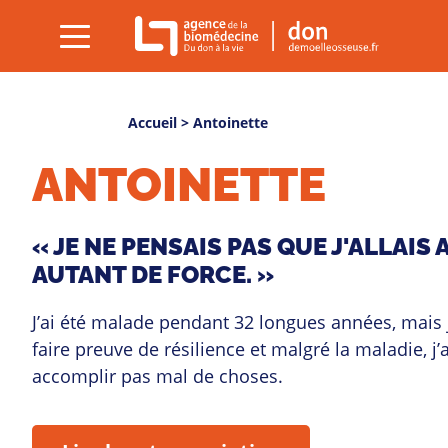
Gestion des cookies
rmer
Menu
(ouvrir)
cher
You
Accueil
> Antoinette
are
ANTOINETTE
here
« JE NE PENSAIS PAS QUE J'ALLAIS 
AUTANT DE FORCE. »
J’ai été malade pendant 32 longues années, mais j
faire preuve de résilience et malgré la maladie, j’a
accomplir pas mal de choses.