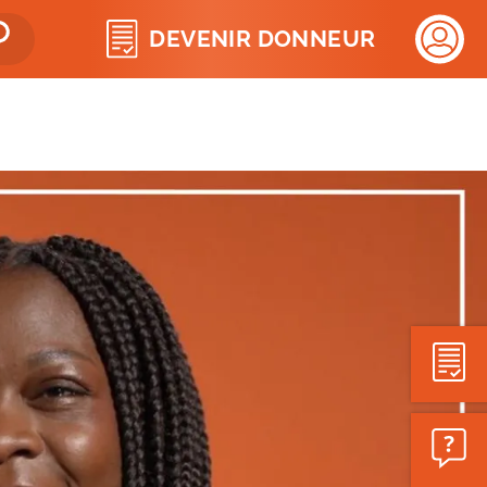
Rechercher
ESPACE
VEILLE
DE
VIE
Se
connecte