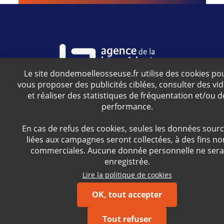
Le site dondemoelleosseuse.fr utilise des cookies po
vous proposer des publicités ciblées, consulter des vi
Agence relevant du ministère de la Santé
et réaliser des statistiques de fréquentation et/ou d
performance.
S'inscrire à la newsletter
En cas de refus des cookies, seules les données sour
liées aux campagnes seront collectées, à des fins no
Facebook
Twitter
YouTube
Instagram
commerciales. Aucune donnée personnelle ne sera
enregistrée.
Lire la politique de cookies
Version 5.2.0
OK, tout accepter
© Agence de la biomédecine - 2026
Mentions légales
Politique des cookies
Accessibilité
Gestion des cookies
Tout refuser
Presse
Contact
À partager
FAQ