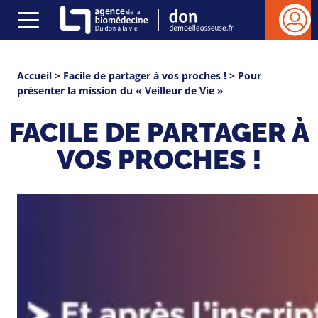
Gestion des cookies
rmer
ESPAC
Menu
VEILL
(ouvrir)
cher
DE
You
Accueil
>
Facile de partager à vos proches !
> Pour
VIE
présenter la mission du « Veilleur de Vie »
Se
are
connect
here
FACILE DE PARTAGER À
VOS PROCHES !