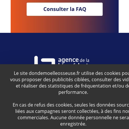
Le site dondemoelleosseuse.fr utilise des cookies po
vous proposer des publicités ciblées, consulter des vi
Agence relevant du ministère de la Santé
et réaliser des statistiques de fréquentation et/ou d
performance.
S'inscrire à la newsletter
En cas de refus des cookies, seules les données sour
liées aux campagnes seront collectées, à des fins no
Facebook
Twitter
YouTube
Instagram
commerciales. Aucune donnée personnelle ne sera
enregistrée.